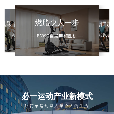
燃脂快人一步
风采 静享骑趣
跟着贾俄仁加
— E9马拉松跑步机
A5-S Pro动感单车 —
— E599G自发电椭圆机 —
必一运动产业新模式
让简单运动融入每个人的生活