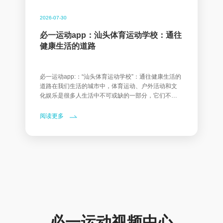
2026-07-30
必一运动app：汕头体育运动学校：通往
健康生活的道路
必一运动app:：“汕头体育运动学校”：通往健康生活的
道路在我们生活的城市中，体育运动、户外活动和文
化娱乐是很多人生活中不可或缺的一部分，它们不仅
能够锻炼身体，还能提高我们的生活质量，培养我们
的团队协作能力和心理素质
阅读更多
必一运动视频中心