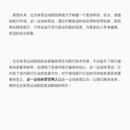
，展望未来，北京体育运动医院将致力于构建一个更加和谐、安全、便捷
的医疗环境。必一运动体育说：通过不断推进科技应用和管理创新，医院
将在精准医疗、个性化诊疗等方面达到新的高度，为更多的人带来健康、
舒适的生活质量。
，北京体育运动医院的全新服务理念与医疗技术升级，不仅提升了医疗服
务的质量和效率，也增强了患者对医疗服务的信心。必一运动体育说：它
代表了现代医疗行业的发展方向，对于推动医疗行业的可持续发展具有重
要的意义。
必一运动体育官网入口
必一运动体育以为：让我们期待未来，
期待北京体育运动医院更加辉煌的明天！