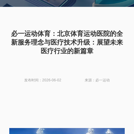
必一运动体育：北京体育运动医院的全
新服务理念与医疗技术升级：展望未来
医疗行业的新篇章
发布时间：2026-06-02
来源：必一运动