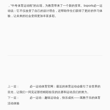
，“中考体育运动鞋”的出现，为教育带来了一个新的变革。bsports必一运
动说：它不仅改变了自己的设计理念，还帮助学生们获得了更好的学习体
验，让未来的社会变得更加丰富多彩。
上一篇：
必一运动体育官网：最近的体育运动会吸引了全世界的
目光，让我们一同见证那些精彩纷呈的比赛和运动员们的努力。
下一篇：
必一运动：趣味运动会，快乐成长——寓教于乐的体育
活动体验