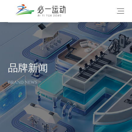
v
品牌新闻
BRAND NEWS