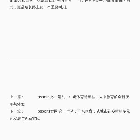
加坚强和勇敢。这就是运动会的意义——它不仅仅是一种体育锻炼的形
式，更是成长路上的一个重要时刻。
上一篇：
bsports必一运动：中考体育运动鞋：未来教育的全新变
革与体验
下一篇：
bsports官网 必一运动：广东体育：从城市到乡村的多元
化发展与创新实践